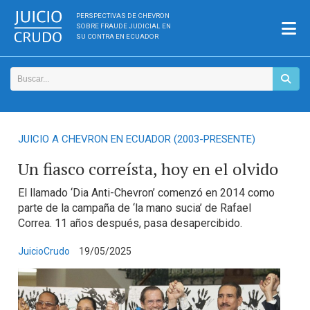
PERSPECTIVAS DE CHEVRON
SOBRE FRAUDE JUDICIAL EN
SU CONTRA EN ECUADOR
JUICIO A CHEVRON EN ECUADOR (2003-PRESENTE)
Un fiasco correísta, hoy en el olvido
El llamado ‘Dia Anti-Chevron’ comenzó en 2014 como
parte de la campaña de ‘la mano sucia’ de Rafael
Correa. 11 años después, pasa desapercibido.
JuicioCrudo
19/05/2025