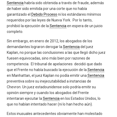
Sentencia
habría sido obtenida a través de fraude, además
de haber sido emitida por una corte que no había
garantizado el
Debido Proceso
ni los estándares mínimos
requeridos por las leyes de Nueva York. Por lo tanto,
prohibió la ejecución de la
Sentencia
en espera de un juicio
completo.
Sin embargo, en enero de 2012, los abogados de los
demandantes lograron derogar la
Sentencia
del juez
Kaplan, no porque las conclusiones a las que llegó dicho juez
fuesen equivocadas, sino más bien por razones de
competencia. El tribunal de apelaciones decidió que dado
que el Frente no había buscado la ejecución de la
Sentencia
en Manhattan, el juez Kaplan no podía emitir una
Sentencia
preventiva sobre su inejecutabilidad a instancias de
Chevron. Un juez estadounidense solo podría emitir su
opinión siempre y cuando los abogados del Frente
intentaran ejecutar la
Sentencia
en los Estados Unidos, lo
que no habían intentado hacer (ni lo han hecho aún).
Estos inusuales antecedentes obviamente han molestado