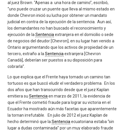
al juez Brown. "Apenas a una hora de camino”, escribió,
“uno puede cruzar un puente que lleva al mismo estado en
donde Chevron inició su lucha por obtener un mandato
judicial en contra de la ejecución de la sentencia. Aun así,
los demandantes no han buscado el reconocimiento y
ejecución de la
Sentencia
extranjera en el domicilio o sede
de negocios del deudor [Chevron]; en su lugar han venido a
Ontario argumentando que los activos de propiedad de un
tercero, extraño a la
Sentencia
extranjera [Chevron
Canadá], deberían ser puestos a su disposición para
cobrarla”.
Lo que explica que el Frente haya tomado un camino tan
tortuoso es que buscó eludir el verdadero problema. En los
dos años que han transcurrido desde que el juez Kaplan
emitiera su
Sentencia
en marzo de 2011, la evidencia de
que el Frente cometió fraude para lograr su victoria en el
Ecuador ha mostrado aún más facetas que aparentemente
la tornan irrefutable. En julio de 2012 el juez Kaplan de
hecho determinó que la
Sentencia
ecuatoriana estaba “sin
lugar a dudas contaminada” por un muy elaborado fraude