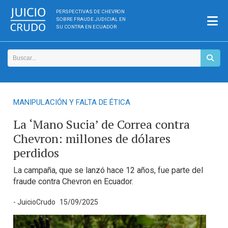
PERSPECTIVAS DE CHEVRON
SOBRE FRAUDE JUDICIAL EN
SU CONTRA EN ECUADOR
MANIPULACIÓN Y FALTA DE ÉTICA
La ‘Mano Sucia’ de Correa contra
Chevron: millones de dólares
perdidos
La campaña, que se lanzó hace 12 años, fue parte del
fraude contra Chevron en Ecuador.
- JuicioCrudo
15/09/2025