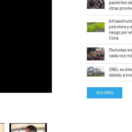
pacientes de
otras provin
Infraestructu
petrolera y e
riesgo por er
Coca
Florícolas e
cada vez m
CNEL es int
debido a irr
VER MÁS