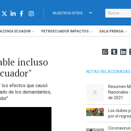
NUESTROS SITIOS
AZONÍA
ECUADOR
PETROECUADOR
IMPACTOS
SALA
PRENSA
able incluso
ecuador"
NOTAS RELACIONADAS
r los efectos que causó
Resumen M
gado de los demandantes,
Nacionales 
de 2021
dor"
Los clubes p
por el regre
Coronavirus: