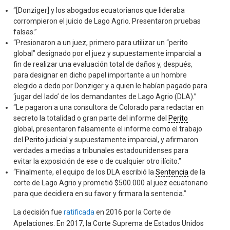
“[Donziger] y los abogados ecuatorianos que lideraba
corrompieron el juicio de Lago Agrio. Presentaron pruebas
falsas.”
“Presionaron a un juez, primero para utilizar un “perito
global” designado por el juez y supuestamente imparcial a
fin de realizar una evaluación total de daños y, después,
para designar en dicho papel importante a un hombre
elegido a dedo por Donziger y a quien le habían pagado para
‘jugar del lado’ de los demandantes de Lago Agrio (DLA).”
“Le pagaron a una consultora de Colorado para redactar en
secreto la totalidad o gran parte del informe del
Perito
global, presentaron falsamente el informe como el trabajo
del
Perito
judicial y supuestamente imparcial, y afirmaron
verdades a medias a tribunales estadounidenses para
evitar la exposición de ese o de cualquier otro ilícito.”
“Finalmente, el equipo de los DLA escribió la
Sentencia
de la
corte de Lago Agrio y prometió $500.000 al juez ecuatoriano
para que decidiera en su favor y firmara la sentencia.”
La decisión fue
ratificada
en 2016 por la Corte de
Apelaciones. En 2017, la Corte Suprema de Estados Unidos