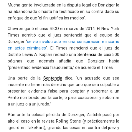
Mucha gente involucrada en la disputa legal de Donziger lo
ha abandonado o hasta ha testificado en su contra dado su
enfoque de que ‘el fin justifica los medios’.
Chevron ganó el caso RICO en marzo de 2014. El New York
Times admitió que el juez sentenció que el equipo de
Donziger “
se vio involucrado en una conspiración e incurrió
en actos criminales
”. El Times mencionó que el juez de
Distrito Lewis A. Kaplan redactó una
Sentencia
de casi 500
páginas que además añadía que Donziger había
“presentado evidencia fraudulenta,” de acuerdo el Times.
Una parte de la
Sentencia
dice, “un acusado que sea
inocente no tiene más derecho que uno que sea culpable a
presentar evidencia falsa para cooptar y sobornar a un
Perito
nombrado por la corte, o para coaccionar y sobornar
a un juez o a un jurado.”
Aún ante la colosal pérdida de Donziger, Zaitchik pasó por
alto el caso en la revista Rolling Stone (y prácticamente lo
ignoró en TakePart), girando las cosas en contra del juez y