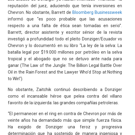
reputación del juez, aduciendo que tenía inversiones en
Chevron. No obstante, Barrett de
Bloomberg Businessweek
informó que “es poco probable que las acusaciones
respecto a una falta de ética sean tomadas en serio”.
Barrett, director asistente y escritor sénior de la revista
investigó a profundidad todo el pleito Donziger/Ecuador vs
Chevron y lo documentó en su libro “La ley de la selva: La
batalla legal por $19.000 millones por petróleo en la selva
tropical y el abogado que no se detuvo ante nada para
ganar (The Law of the Jungle: The Billion Legal Battle Over
Oil in the Rain Forest and the Lawyer Who’d Stop at Nothing
to Win”).
No obstante, Zaitchik continuó describiendo a Donziger
como el incansable héroe que pelea contra del villano
favorito de la izquierda: las grandes compañías petroleras.
“El permanecer en el ring en contra de Chevron por más de
veinte años ha demandado más que simple fuerza física.
Ha exigido de Donziger una feroz y progresiva
determinación que ha sostenido de manera ingeniosa y