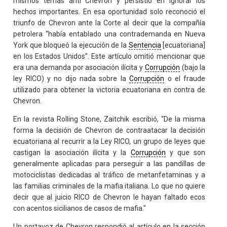
mismos temas anti Chevron y persistió en ignorar los
hechos importantes. En esa oportunidad solo reconoció el
triunfo de Chevron ante la Corte al decir que la compañía
petrolera “había entablado una contrademanda en Nueva
York que bloqueó la ejecución de la
Sentencia
[ecuatoriana]
en los Estados Unidos”. Este artículo omitió mencionar que
era una demanda por asociación ilícita y
Corrupción
(bajo la
ley RICO) y no dijo nada sobre la
Corrupción
o el fraude
utilizado para obtener la victoria ecuatoriana en contra de
Chevron.
En la revista Rolling Stone, Zaitchik escribió, “De la misma
forma la decisión de Chevron de contraatacar la decisión
ecuatoriana al recurrir a la Ley RICO, un grupo de leyes que
castigan la asociación ilícita y la
Corrupción
y que son
generalmente aplicadas para perseguir a las pandillas de
motociclistas dedicadas al tráfico de metanfetaminas y a
las familias criminales de la mafia italiana. Lo que no quiere
decir que al juicio RICO de Chevron le hayan faltado ecos
con acentos sicilianos de casos de mafia."
Un portavoz de Chevron respondió al artículo en la sección