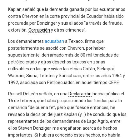
Kaplan señaló que la demanda ganada por los ecuatorianos
contra Chevron en la corte provincial de Ecuador había sido
procurada por Donzinger y sus aliados “a través de fraude,
extorsión,
Corrupción
y otros crímenes”.
Los demandantes
acusaban
a Texaco, firma que
posteriormente se asoció con Chevron, por haber,
supuestamente, derramado más de 80 mil toneladas de
petróleo crudo y otros desechos tóxicos en zonas
cultivables en las que vivían las etnias Cofán, Siekopai,
Waorani, Siona, Tetetes y Sansahuari, entre los años 1964 y
1992, asociada con Petroecuador, en aquel tiempo CEPE.
Russell DeLeón señaló, en una
Declaración
hecha pública el
16 de febrero, que había proporcionado los fondos para la
demanda “de buena fe”, pero que “desde entonces, he
revisado la decisión del juez Kaplan (y…) he concluido que los
representantes de los demandantes de Lago Agrio, entre
ellos Steven Donziger, me engañaron acerca de hechos
importantes. Si hubiera conocido estos hechos, no habría