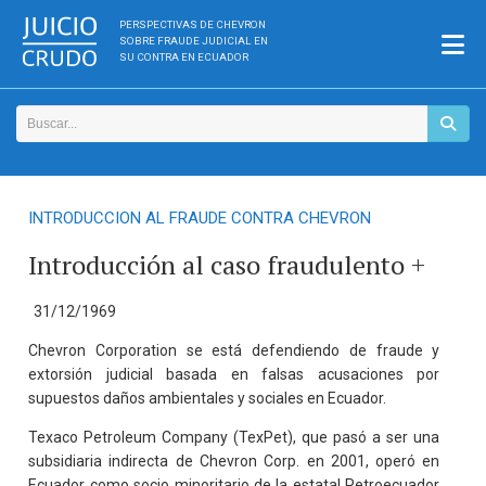
PERSPECTIVAS DE CHEVRON
SOBRE FRAUDE JUDICIAL EN
SU CONTRA EN ECUADOR
INTRODUCCION AL FRAUDE CONTRA CHEVRON
Introducción al caso fraudulento +
31/12/1969
Chevron Corporation se está defendiendo de fraude y
extorsión judicial basada en falsas acusaciones por
supuestos daños ambientales y sociales en Ecuador.
Texaco Petroleum Company (TexPet), que pasó a ser una
subsidiaria indirecta de Chevron Corp. en 2001, operó en
Ecuador como socio minoritario de la estatal Petroecuador