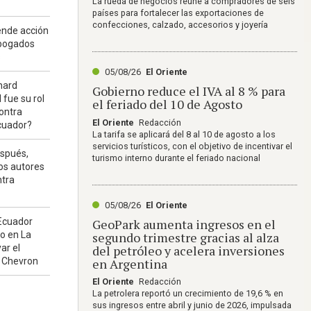
La rueda de negocios reúne a compradores de seis
países para fortalecer las exportaciones de
confecciones, calzado, accesorios y joyería
nde acción
abogados
s
05/08/26
El Oriente
hard
Gobierno reduce el IVA al 8 % para
 fue su rol
el feriado del 10 de Agosto
contra
El Oriente
Redacción
cuador?
La tarifa se aplicará del 8 al 10 de agosto a los
servicios turísticos, con el objetivo de incentivar el
espués,
turismo interno durante el feriado nacional
os autores
ntra
05/08/26
El Oriente
GeoPark aumenta ingresos en el
Ecuador
segundo trimestre gracias al alza
o en La
del petróleo y acelera inversiones
ar el
en Argentina
a Chevron
El Oriente
Redacción
La petrolera reportó un crecimiento de 19,6 % en
sus ingresos entre abril y junio de 2026, impulsada