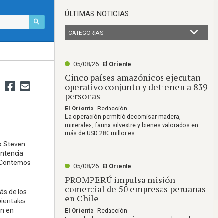
ÚLTIMAS NOTICIAS
CATEGORÍAS
05/08/26
El Oriente
Cinco países amazónicos ejecutan
operativo conjunto y detienen a 839
personas
El Oriente
Redacción
La operación permitió decomisar madera,
minerales, fauna silvestre y bienes valorados en
más de USD 280 millones
o Steven
entencia
 Contemos
05/08/26
El Oriente
PROMPERÚ impulsa misión
comercial de 50 empresas peruanas
ás de los
en Chile
ientales
on en
El Oriente
Redacción