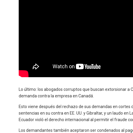
Lo último: los abogados corruptos que buscan extorsionar a 
demanda contra la empresa en Canadá.
Esto viene después del rechazo de sus demandas en cortes de
sentencias en su contra en EE. UU. y Gibraltar, y un laudo en
Ecuador violó el derecho internacional al permitir el fraude c
Los demandantes también aceptaron ser condenados al pago 