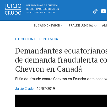
PERSPECTIVAS DE CHEVRON
SOBRE FRAUDE JUDICIAL EN
SU CONTRA EN ECUADOR
EL
CASO
CHEVRON
FRAUDE
JUDICIAL
AM
EJECUCIÓN DE SENTENCIA
Demandantes ecuatorianos
de demanda fraudulenta c
Chevron en Canadá
El fin del fraude contra Chevron en Ecuador está cada 
Juicio Crudo
10/07/2019