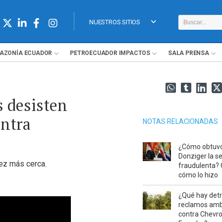
NUESTROS SITIOS
AZONÍA
ECUADOR
PETROECUADOR
IMPACTOS
SALA
PRENSA
 desisten
ontra
NOTAS RELACIONADAS
¿Cómo obtuv
Donziger la s
vez más cerca.
fraudulenta?
cómo lo hizo
¿Qué hay detr
reclamos amb
contra Chevr