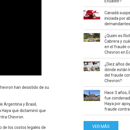
Ecuador?
Canadá suspe
iniciada por 
demandante
¿Quién es Ric
Cabrera y cuál
en el fraude 
Chevron en E
¿Diez años d
dónde están l
del fraude co
Chevron?
Chevron han desistido de su
Hace 3 años, 
fue condenad
Haya por apoy
 Argentina y Brasil,
fraude contr
 La Haya que dictaminó que
ontra Chevron.
VER MÁS
de los costos legales de