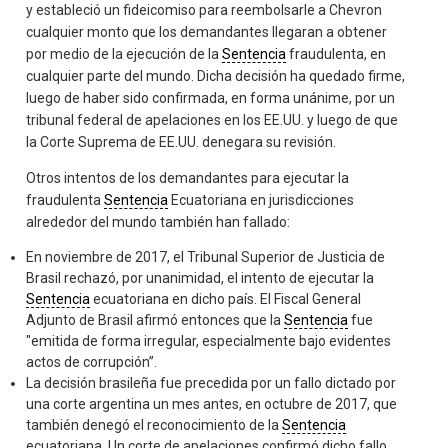
y estableció un fideicomiso para reembolsarle a Chevron
cualquier monto que los demandantes llegaran a obtener
por medio de la ejecución de la
Sentencia
fraudulenta, en
cualquier parte del mundo. Dicha decisión ha quedado firme,
luego de haber sido confirmada, en forma unánime, por un
tribunal federal de apelaciones en los EE.UU. y luego de que
la Corte Suprema de EE.UU. denegara su revisión.
Otros intentos de los demandantes para ejecutar la
fraudulenta
Sentencia
Ecuatoriana en jurisdicciones
alrededor del mundo también han fallado:
En noviembre de 2017, el Tribunal Superior de Justicia de
Brasil rechazó, por unanimidad, el intento de ejecutar la
Sentencia
ecuatoriana en dicho país. El Fiscal General
Adjunto de Brasil afirmó entonces que la
Sentencia
fue
"emitida de forma irregular, especialmente bajo evidentes
actos de corrupción”.
La decisión brasileña fue precedida por un fallo dictado por
una corte argentina un mes antes, en octubre de 2017, que
también denegó el reconocimiento de la
Sentencia
ecuatoriana. Un corte de apelaciones confirmó dicho fallo