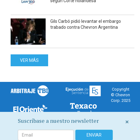
según Corte holandesa
Gils Carbó pidió levantar el embargo
trabado contra Chevron Argentina
VER MÁS
Copyright
© Chevron
Corp. 2025
Suscríbase a nuestro newsletter
×
Canal de Chevron Corporation sobre el fraude juidicial en su