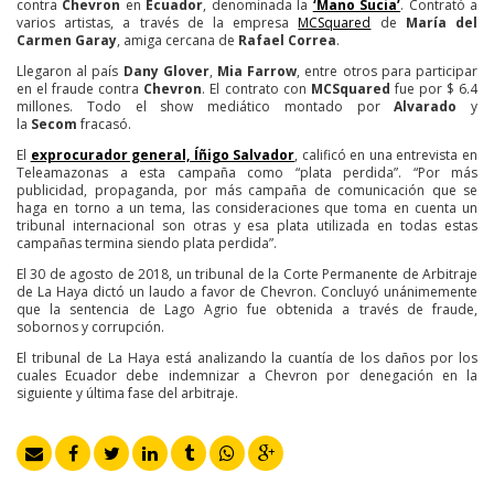
contra
Chevron
en
Ecuador
, denominada la
‘Mano Sucia’
. Contrató a
varios artistas, a través de la empresa
MCSquared
de
María del
Carmen Garay
, amiga cercana de
Rafael Correa
.
Llegaron al país
Dany Glover
,
Mia Farrow
, entre otros para participar
en el fraude contra
Chevron
. El contrato con
MCSquared
fue por $ 6.4
millones. Todo el show mediático montado por
Alvarado
y
la
Secom
fracasó.
El
exprocurador general, Íñigo Salvador
, calificó en una entrevista en
Teleamazonas a esta campaña como “plata perdida”. “Por más
publicidad, propaganda, por más campaña de comunicación que se
haga en torno a un tema, las consideraciones que toma en cuenta un
tribunal internacional son otras y esa plata utilizada en todas estas
campañas termina siendo plata perdida”.
El 30 de agosto de 2018, un tribunal de la Corte Permanente de Arbitraje
de La Haya dictó un laudo a favor de Chevron. Concluyó unánimemente
que la sentencia de Lago Agrio fue obtenida a través de fraude,
sobornos y corrupción.
El tribunal de La Haya está analizando la cuantía de los daños por los
cuales Ecuador debe indemnizar a Chevron por denegación en la
siguiente y última fase del arbitraje.