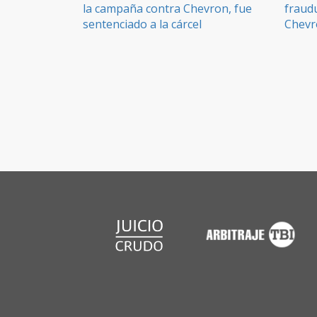
la campaña contra Chevron, fue
fraud
sentenciado a la cárcel
Chevr