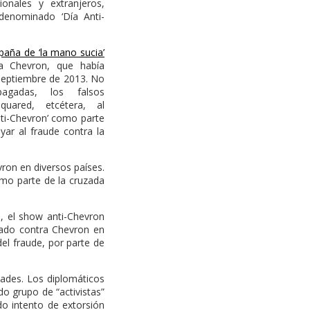
ionales y extranjeros,
 denominado ‘Día Anti-
aña de ‘la mano sucia’
ra Chevron, que había
septiembre de 2013. No
agadas, los falsos
Squared, etcétera, al
Anti-Chevron’ como parte
ar al fraude contra la
ron en diversos países.
omo parte de la cruzada
a, el show anti-Chevron
trado contra Chevron en
el fraude, por parte de
dades. Los diplomáticos
do grupo de “activistas”
do intento de extorsión