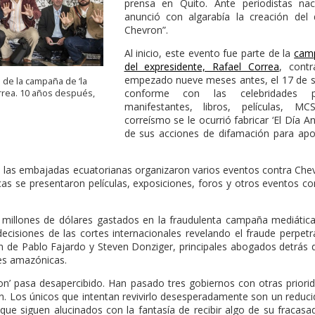
prensa en Quito. Ante periodistas nac
anunció con algarabía la creación del
Chevron”.
Al inicio, este evento fue parte de la
camp
del expresidente, Rafael Correa
, cont
empezado nueve meses antes, el 17 de 
 de la campaña de ‘la
conforme con las celebridades p
rrea. 10 años después,
manifestantes, libros, películas, MC
correísmo se le ocurrió fabricar ‘El Día 
de sus acciones de difamación para apoy
 las embajadas ecuatorianas organizaron varios eventos contra Chev
cas se presentaron películas, exposiciones, foros y otros eventos c
s millones de dólares gastados en la fraudulenta campaña mediátic
decisiones de las cortes internacionales revelando el fraude perpe
ón de Pablo Fajardo y Steven Donziger, principales abogados detrás d
es amazónicas.
ron’ pasa desapercibido. Han pasado tres gobiernos con otras priori
an. Los únicos que intentan revivirlo desesperadamente son un reduci
ue siguen alucinados con la fantasía de recibir algo de su fracasa