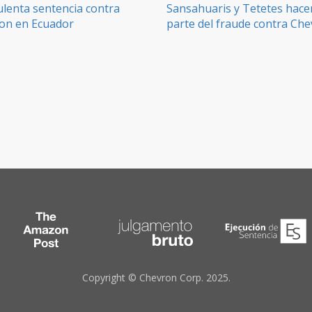
ulenta sentencia contra
Sansahuaris y Tetetes hace
on en Ecuador
parte del fraude contra Ch
Copyright © Chevron Corp. 2025.