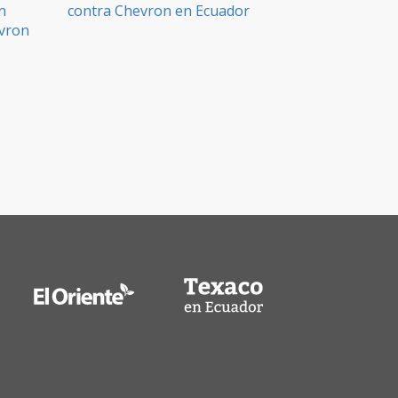
n
contra Chevron en Ecuador
evron